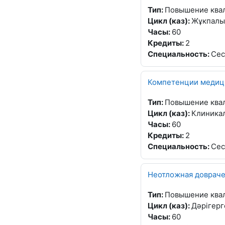
Тип
:
Повышение ква
Цикл (каз)
:
Жұкпалы 
Часы
:
60
Кредиты
:
2
Специальность
:
Сес
Компетенции медици
Тип
:
Повышение ква
Цикл (каз)
:
Клиникал
Часы
:
60
Кредиты
:
2
Специальность
:
Сес
Неотложная доврач
Тип
:
Повышение ква
Цикл (каз)
:
Дәрігерг
Часы
:
60