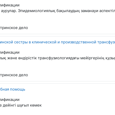
лификации
аурулар. Эпидемиологиялық бақылаудың заманауи аспектіл
тринское дело
нской сестры в клинической и производственной трансфу
лификации
ық және өндірістік трансфузиологиядағы мейіргерінің құзыр
тринское дело
ебная помощь
лификации
е дейінгі шұғыл көмек