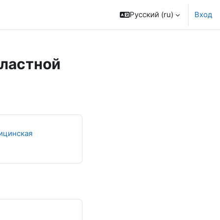
Русский ‎(ru)‎
Вход
бластной
ицинская